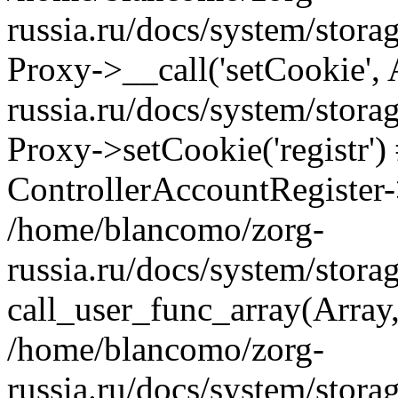
russia.ru/docs/system/stora
Proxy->__call('setCookie',
russia.ru/docs/system/stora
Proxy->setCookie('registr') 
ControllerAccountRegister-
/home/blancomo/zorg-
russia.ru/docs/system/stora
call_user_func_array(Array
/home/blancomo/zorg-
russia.ru/docs/system/stora